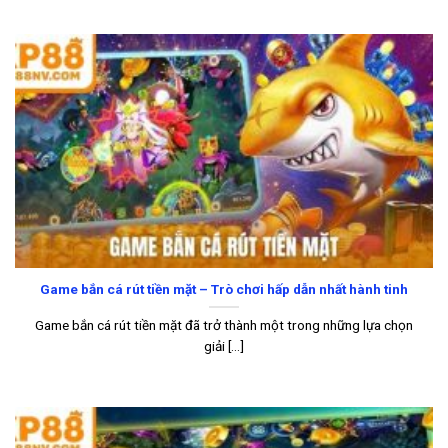
Game bắn cá rút tiền mặt – Trò chơi hấp dẫn nhất hành tinh
Game bắn cá rút tiền mặt đã trở thành một trong những lựa chọn
giải [...]