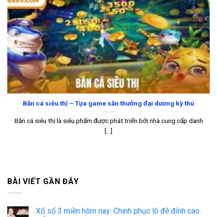
Bắn cá siêu thị – Tựa game săn thưởng đại dương kỳ thú
Bắn cá siêu thị là siêu phẩm được phát triển bởi nhà cung cấp danh
[...]
BÀI VIẾT GẦN ĐÂY
Xổ số 3 miền hôm nay: Chinh phục lô đề đỉnh cao