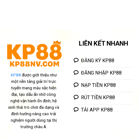
Xổ
đổi
hiểu
số
thưởng
để
nhanh
hấp
bắt
KP88
dẫn
đầu
là
để
gì?
giải
Cách
trí
chơi
2026
LIÊN KẾT NHANH
số
đề
nhanh
ĐĂNG KÝ KP88
tại
KP88
ĐĂNG NHẬP KP88
KP88
được giới thiệu như
một nền tảng giải trí trực
NẠP TIỀN KP88
tuyến mang màu sắc hiện
đại, tạo dấu ấn nhờ công
RÚT TIỀN KP88
nghệ vận hành ổn định, hệ
sinh thái trò chơi đa dạng và
TẢI APP KP88
định hướng nâng cao trải
nghiệm người dùng tại thị
trường châu Á.