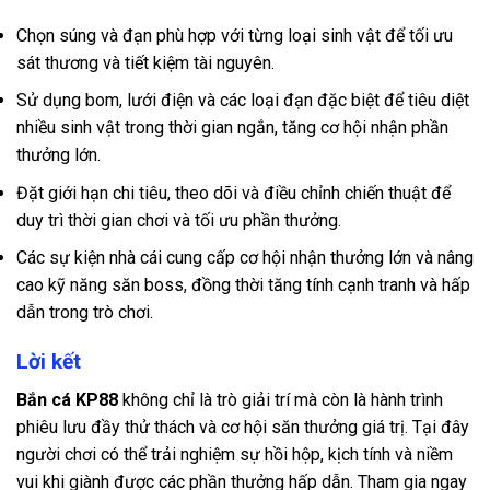
Chọn súng và đạn phù hợp với từng loại sinh vật để tối ưu
sát thương và tiết kiệm tài nguyên.
Sử dụng bom, lưới điện và các loại đạn đặc biệt để tiêu diệt
nhiều sinh vật trong thời gian ngắn, tăng cơ hội nhận phần
thưởng lớn.
Đặt giới hạn chi tiêu, theo dõi và điều chỉnh chiến thuật để
duy trì thời gian chơi và tối ưu phần thưởng.
Các sự kiện nhà cái cung cấp cơ hội nhận thưởng lớn và nâng
cao kỹ năng săn boss, đồng thời tăng tính cạnh tranh và hấp
dẫn trong trò chơi.
Lời kết
Bắn cá KP88
không chỉ là trò giải trí mà còn là hành trình
phiêu lưu đầy thử thách và cơ hội săn thưởng giá trị. Tại đây
người chơi có thể trải nghiệm sự hồi hộp, kịch tính và niềm
vui khi giành được các phần thưởng hấp dẫn. Tham gia ngay