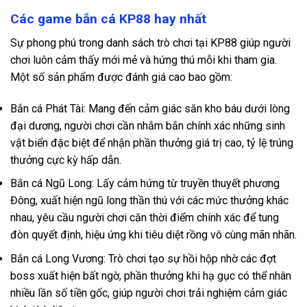
Các game bắn cá KP88 hay nhất
Sự phong phú trong danh sách trò chơi tại KP88 giúp người
chơi luôn cảm thấy mới mẻ và hứng thú mỗi khi tham gia.
Một số sản phẩm được đánh giá cao bao gồm:
Bắn cá Phát Tài: Mang đến cảm giác săn kho báu dưới lòng
đại dương, người chơi cần nhắm bắn chính xác những sinh
vật biển đặc biệt để nhận phần thưởng giá trị cao, tỷ lệ trúng
thưởng cực kỳ hấp dẫn.
Bắn cá Ngũ Long: Lấy cảm hứng từ truyền thuyết phương
Đông, xuất hiện ngũ long thần thú với các mức thưởng khác
nhau, yêu cầu người chơi căn thời điểm chính xác để tung
đòn quyết định, hiệu ứng khi tiêu diệt rồng vô cùng mãn nhãn.
Bắn cá Long Vương: Trò chơi tạo sự hồi hộp nhờ các đợt
boss xuất hiện bất ngờ, phần thưởng khi hạ gục có thể nhân
nhiều lần số tiền gốc, giúp người chơi trải nghiệm cảm giác