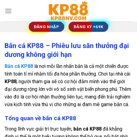
Bỏ
qua
nội
dung
ĐĂNG NHẬP
ĐĂNG KÝ +69K
Bắn cá KP88 – Phiêu lưu săn thưởng đại
dương không giới hạn
Bắn cá KP88
là nơi mỗi lần nhấn bắn là cả một chiến được
tính toán tỉ mỉ nhằm tối đa hóa phần thưởng. Chơi tại nhà cái
KP88
, người tham gia sẽ có cơ hội đắm mình vào thế giới
đại dương rộng lớn với vô số sinh vật biển phong phú. Thêm
vào đó là cơ hội nhận thưởng liên tục, mang đến trải nghiệm
vừa kịch tính vừa thú vị cho những ai đam mê game bắn cá.
Tổng quan về bắn cá KP88
Trong lĩnh vực giải trí trực tuyến,
bắn cá KP88
đã khẳng
định vị thế là một biểu tượng không thể bỏ qua, nổi bật nhờ