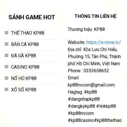
THÔNG TIN LIÊN HỆ
SẢNH GAME HOT
Thương hiệu: KP88
THỂ THAO KP88
Website:
https://a-nime.tv/
BẮN CÁ KP88
Địa chỉ: 42a Lưu Chí Hiếu,
ĐÁ GÀ KP88
Phường 15, Tân Phú, Thành
phố Hồ Chí Minh, Việt Nam
CASINO KP88
Phone : 0353658652
Email:
NỔ HŨ KP88
kp88nvcom@gmail.com
XỔ SỐ KP88
Hagtag: #kp88
#dangnhapkp88
#dangkykp88 #linkkp88
#kp88nvcom
#kp88casino#kp88thethao